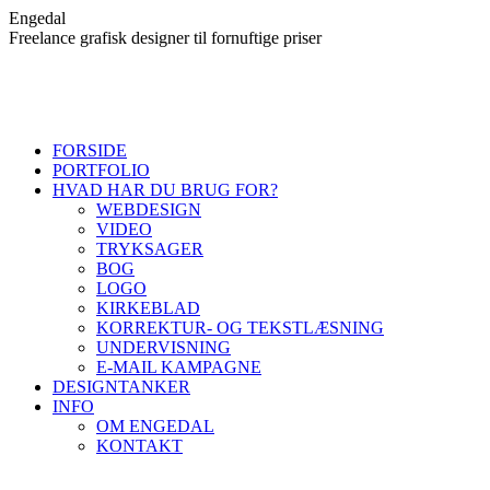
Skip
Engedal
to
Freelance grafisk designer til fornuftige priser
content
FORSIDE
PORTFOLIO
HVAD HAR DU BRUG FOR?
WEBDESIGN
VIDEO
TRYKSAGER
BOG
LOGO
KIRKEBLAD
KORREKTUR- OG TEKSTLÆSNING
UNDERVISNING
E-MAIL KAMPAGNE
DESIGNTANKER
INFO
OM ENGEDAL
KONTAKT