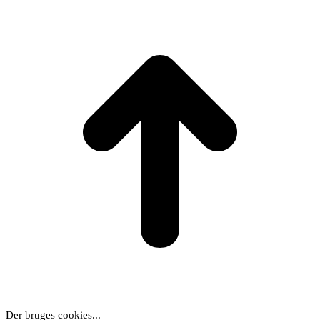
t
T
Der bruges cookies...