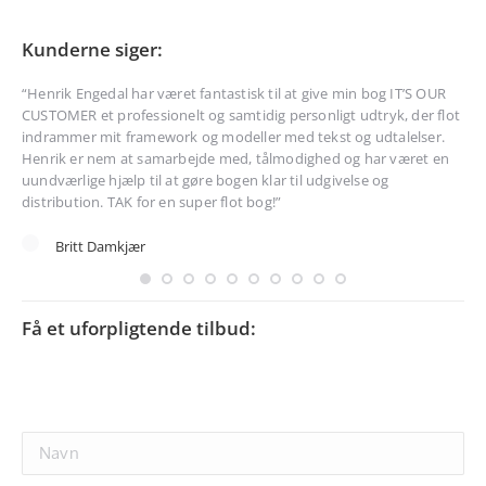
Kunderne siger:
n
“Henrik Engedal har været fantastisk til at give min bog IT’S OUR
“He
CUSTOMER et professionelt og samtidig personligt udtryk, der flot
kan
men
indrammer mit framework og modeller med tekst og udtalelser.
hvi
Henrik er nem at samarbejde med, tålmodighed og har været en
hur
uundværlige hjælp til at gøre bogen klar til udgivelse og
distribution. TAK for en super flot bog!”
Britt Damkjær
Få et uforpligtende tilbud: