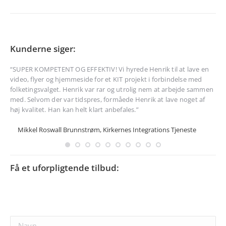
Kunderne siger:
 på
“
SUPER KOMPETENT OG EFFEKTIV! Vi hyrede Henrik til at lave en
“He
er
video, flyer og hjemmeside for et KIT projekt i forbindelse med
Eff
et
folketingsvalget. Henrik var rar og utrolig nem at arbejde sammen
øns
på
med. Selvom der var tidspres, formåede Henrik at lave noget af
enh
høj kvalitet. Han kan helt klart anbefales.”
Mikkel Roswall Brunnstrøm, Kirkernes Integrations Tjeneste
Få et uforpligtende tilbud: