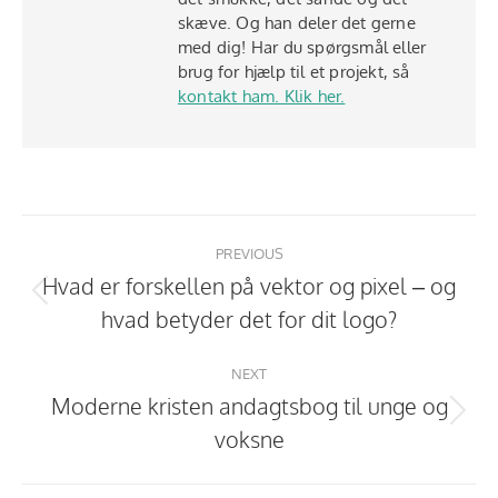
skæve. Og han deler det gerne
med dig! Har du spørgsmål eller
brug for hjælp til et projekt, så
kontakt ham. Klik her.
Post
navigation
PREVIOUS
Hvad er forskellen på vektor og pixel – og
Previous
hvad betyder det for dit logo?
post:
NEXT
Moderne kristen andagtsbog til unge og
Next
voksne
post: