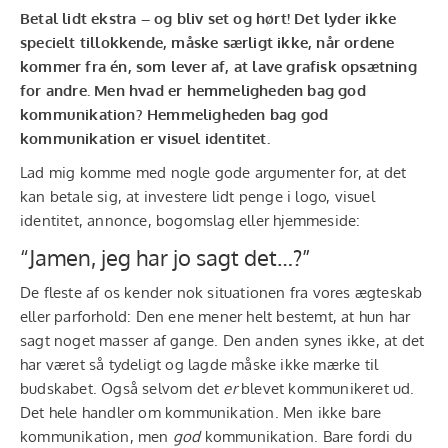
Betal lidt ekstra – og bliv set og hørt! Det lyder ikke
specielt tillokkende, måske særligt ikke, når ordene
kommer fra én, som lever af, at lave grafisk opsætning
for andre. Men hvad er hemmeligheden bag god
kommunikation? Hemmeligheden bag god
kommunikation er visuel identitet.
Lad mig komme med nogle gode argumenter for, at det
kan betale sig, at investere lidt penge i logo, visuel
identitet, annonce, bogomslag eller hjemmeside:
“Jamen, jeg har jo sagt det…?”
De fleste af os kender nok situationen fra vores ægteskab
eller parforhold: Den ene mener helt bestemt, at hun har
sagt noget masser af gange. Den anden synes ikke, at det
har været så tydeligt og lagde måske ikke mærke til
budskabet. Også selvom det
er
blevet kommunikeret ud.
Det hele handler om kommunikation. Men ikke bare
kommunikation, men
god
kommunikation. Bare fordi du