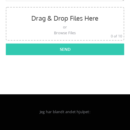
Drag & Drop Files Here
or
Browse Files
0
of 10
Jeg har blandt andet hjulpet: