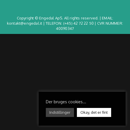
Copyright © Engedal ApS. All rights reserved. | EMAIL:
kontakt@engedal.it | TELEFON:
(+45) 42 72 22 50
| CVR NUMMER:
40090347
Der bruges cookies...
Indstillinger
Okay, det er fint