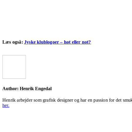
Læs også:
Jyske klublogoer – hot eller not?
Author:
Henrik Engedal
Henrik arbejder som grafisk designer og har en passion for det smuk
her.
Post
navigation