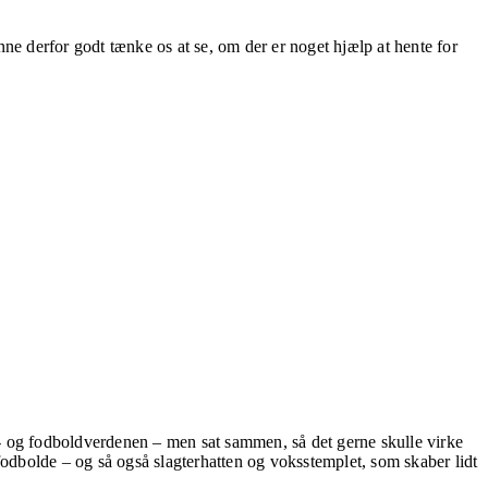
nne derfor godt tænke os at se, om der er noget hjælp at hente for
r- og fodbold­verdenen – men sat sammen, så det gerne skulle virke
dbolde – og så også slagterhatten og voksstemplet, som skaber lidt