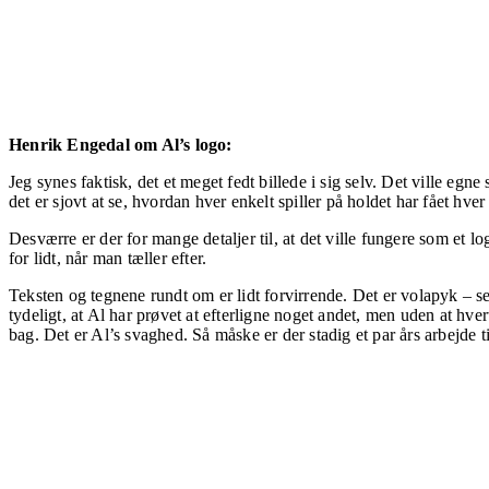
Henrik Engedal om Al’s logo:
Jeg synes faktisk, det et meget fedt bille­de i sig selv. Det ville egne s
det er sjovt at se, hvordan hver enkelt spiller på holdet har fået hve
Desværre er der for mange detaljer til, at det ville fungere som et lo
for lidt, når man tæller ef­ter.
Teksten og tegnene rundt om er lidt forvirrende. Det er volapyk – selv
tydeligt, at Al har prøvet at efterligne noget andet, men uden at hver
bag. Det er Al’s svaghed. Så måske er der stadig et par års arbejde 