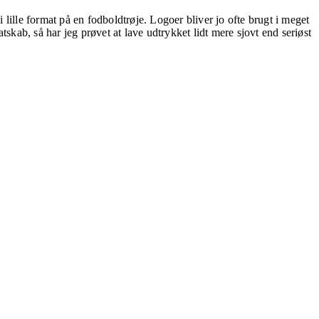
i lille format på en fodboldtrøje. Logoer bliver jo ofte brugt i meget
skab, så har jeg prøvet at lave udtryk­ket lidt mere sjovt end seriøst