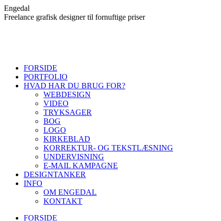
Skip
Engedal
to
Freelance grafisk designer til fornuftige priser
content
FORSIDE
PORTFOLIO
HVAD HAR DU BRUG FOR?
WEBDESIGN
VIDEO
TRYKSAGER
BOG
LOGO
KIRKEBLAD
KORREKTUR- OG TEKSTLÆSNING
UNDERVISNING
E-MAIL KAMPAGNE
DESIGNTANKER
INFO
OM ENGEDAL
KONTAKT
FORSIDE