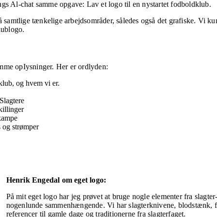
ngs Al-chat samme opgave: Lav et logo til en nystartet fodboldklub.
på samtlige tænke­lige arbejdsområder, således også det grafiske. Vi ku
klublogo.
am­me opIysninger. Her er ordlyden:
klub, og hvem vi er.
Slagtere
illinger
 kampe
ts og strømper
Henrik Engedal om eget logo:
På mit eget logo har jeg prøvet at bruge nogle elementer fra slagte
nogenlunde sammenhæn­gende. Vi har slagterknivene, blodstænk, fo
referencer til gamle dage og traditionerne fra slag­terfaget.