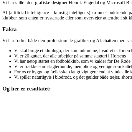
Vi har stillet den grafiske designer Henrik Engedal og Microsoft Bi
AI (artificial intelligence – kunstig intelligens) kommer buldrende 
klubber, som enten er nystar­tede eller som overvejer at ændre i sit 
Fakta
Vi har fodret både den professionel­le grafiker og Al-chatten med s
Vi skal bruge et klublogo, der kan indramme, hvad vi er for en 
Vi er 20 gutter, der alle arbejder på samme slagteri i Horsens
Vi har netop startet en fodbold­klub, som vi kalder for De Røde 
Vi er frække som slagterhunde, men blide og venlige som katte­k
For os er hygge og fællesskab langt vigtigere end at vinde alle
Vi spiller naturligvis i blodrødt, og det gælder både trøjer, shor
Og her er resultatet: