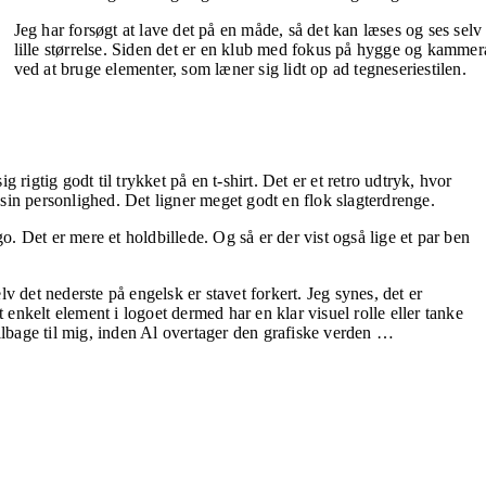
Jeg har forsøgt at lave det på en måde, så det kan læses og ses selv 
lille størrelse. Siden det er en klub med fokus på hygge og kamme­rat
ved at bru­ge elementer, som læner sig lidt op ad tegneseriestilen.
ig rigtig godt til trykket på en t-shirt. Det er et retro ud­tryk, hvor
r sin personlighed. Det ligner meget godt en flok slagterdrenge.
go. Det er mere et holdbillede. Og så er der vist også lige et par ben
 det ne­derste på engelsk er stavet forkert. Jeg synes, det er
t enkelt element i logoet dermed har en klar visuel rolle eller tanke
tilbage til mig, inden Al overtager den grafiske verden …