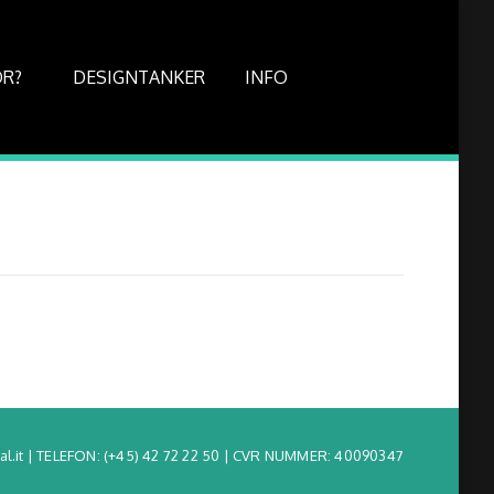
OR?
DESIGNTANKER
INFO
l.it | TELEFON:
(+45) 42 72 22 50
| CVR NUMMER: 40090347