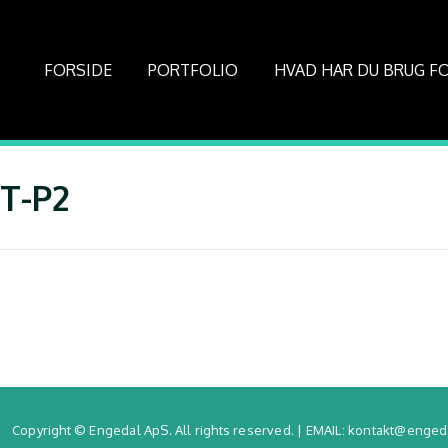
FORSIDE
PORTFOLIO
HVAD HAR DU BRUG F
T-P2
Copyright © Engedal ApS. All rights reserved. | EMAIL: kontakt@engeda