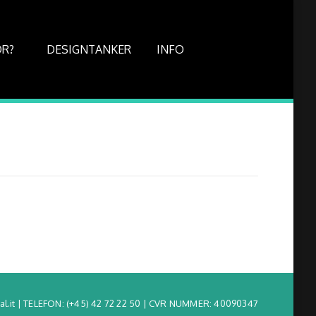
OR?
DESIGNTANKER
INFO
l.it | TELEFON:
(+45) 42 72 22 50
| CVR NUMMER: 40090347