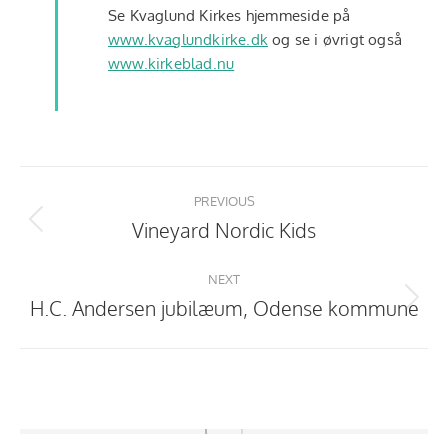
Se Kvaglund Kirkes hjemmeside på
www.kvaglundkirke.dk
og se i øvrigt også
www.kirkeblad.nu
Project
navigation
PREVIOUS
Vineyard Nordic Kids
Previous
project:
NEXT
H.C. Andersen jubilæum, Odense kommune
Next
project: