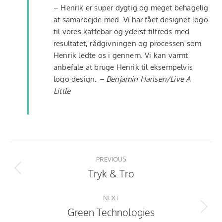
–
Henrik er super dygtig og meget behagelig
at samarbejde med. Vi har fået designet logo
til vores kaffebar og yderst tilfreds med
resultatet, rådgivningen og processen som
Henrik ledte os i gennem. Vi kan varmt
anbefale at bruge Henrik til eksempelvis
logo design.
– Benjamin Hansen/Live A
Little
Project
navigation
PREVIOUS
Tryk & Tro
Previous
project:
NEXT
Green Technologies
Next