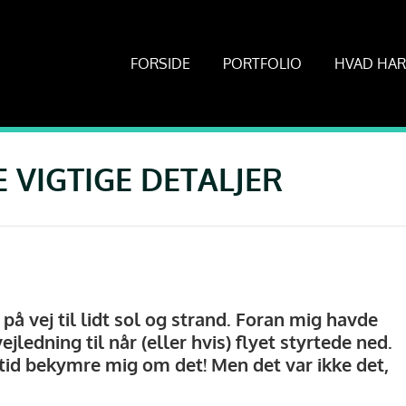
FORSIDE
PORTFOLIO
HVAD HAR
E VIGTIGE DETALJER
Henrik har hjulpet os med udviklingen af
Henrik har lavet et virkeligt flo
 på vej til lidt sol og strand. Foran mig havde
jemmesiden iom.dk. Han er utrolig
firma – enkelt og stilrent. Beh
ejledning til når (eller hvis) flyet styrtede ned.
mødekommende og vi har været meget
hjælpsom og fik hurtig styr p
ltid bekymre mig om det! Men det var ikke det,
ilfredse med samarbejdet og det færdige
jeg gerne ville gå med opgave
esultat. Henrik arbejder professionelt og
Varmeste anbefalinger herfra
leksibelt og vi kan helt klart anbefale ham.”