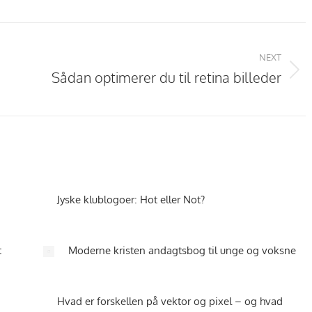
NEXT
Sådan optimerer du til retina billeder
Next
post:
Jyske klublogoer: Hot eller Not?
t
Moderne kristen andagtsbog til unge og voksne
Hvad er forskellen på vektor og pixel – og hvad