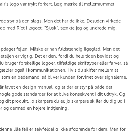
air’s logo var trykt forkert. Læg mærke til mellemrummet
Lasse Kildevæld
Julie Ginderskov, KB2
avde styr på den slags. Men det har de ikke. Desuden virkede
tede med R’et i logoet. “Sjusk”, tænkte jeg og undrede mig.
 opdaget fejlen. Måske er han fuldstændig ligeglad. Men det
etaljen er vigtig. Det er den, fordi du hele tiden bevidst og
bruger forskellige logoer, tilfældige skrifttyper eller farver, så
et gælder også i kommunikationen. Hvis du skifter mellem at
øs som en bedemand, så bliver kunden forvirret over signalerne.
 får lavet en design manual, og at der er styr på både det
ogle gode standarder for at blive konsekvent i dit udtryk. Og
g dit produkt. Jo skarpere du er, jo skarpere skiller du dig ud i
r og dermed en højere indtjening.
denne lille fejl er selvfølgelig ikke afgørende for dem. Men for