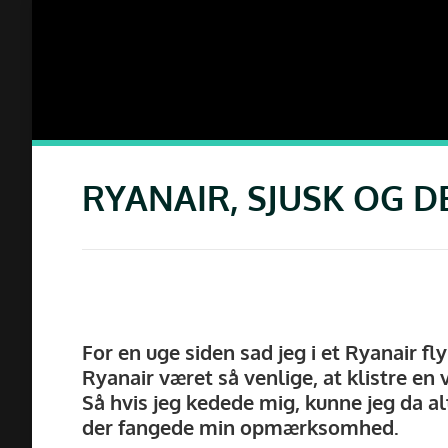
RYANAIR, SJUSK OG D
pet mig med opsætning af
“Jeg brugte Henrik Engedal til layout af min
“
For en uge siden sad jeg i et Ryanair fly
ffektivt og hurtigt med
nye bog. Henrik var MEGET professionel,
h
Ryanair været så venlige, at klistre en v
ancer omkring mine
rettidig og leverede et perfekt resultat. Han
i
Så hvis jeg kedede mig, kunne jeg da a
mmende og meget venlig.
er god og præcis i kommunikationen og god
t
al til enhver tid.”
til at finde løsninger på akutte forandringer.
r
der fangede min opmærksomhed.
Jeg har kun positive erfaringer med at
f