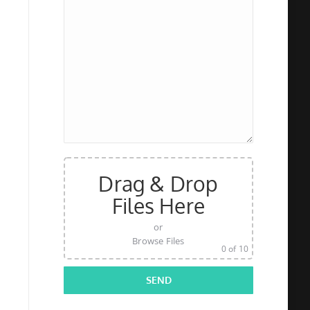
Drag & Drop
Files Here
or
Browse Files
0
of 10