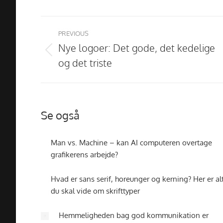
Post
navigation
PREVIOUS
Nye logoer: Det gode, det kedelige
Previous
og det triste
post:
Se også
Man vs. Machine – kan AI computeren overtage
grafikerens arbejde?
Hvad er sans serif, horeunger og kerning? Her er al
du skal vide om skrifttyper
Hemmeligheden bag god kommunikation er