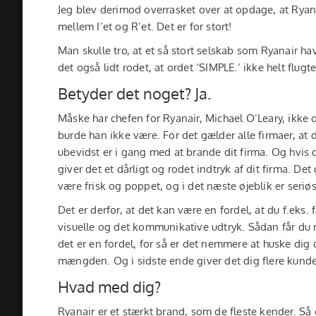
arbejde med Henrik. Kan varmt anbefales.
”
Jeg blev derimod overrasket over at opdage, at Ryan
 Blaabjerg Frandsen,
mellem I’et og R’et. Det er for stort!
– Christian Byrge
ysaalborg.dk
Man skulle tro, at et så stort selskab som Ryanair h
det også lidt rodet, at ordet ‘SIMPLE.’ ikke helt flug
Christian Byrge
Betyder det noget? Ja.
Måske har chefen for Ryanair, Michael O’Leary, ikke
burde han ikke være. For det gælder alle firmaer, at d
ubevidst er i gang med at brande dit firma. Og hvis du 
giver det et dårligt og rodet indtryk af dit firma. D
være frisk og poppet, og i det næste øjeblik er seri
Det er derfor, at det kan være en fordel, at du f.eks.
visuelle og det kommunikative udtryk. Sådan får du n
det er en fordel, for så er det nemmere at huske dig o
mængden. Og i sidste ende giver det dig flere kunde
Hvad med dig?
Ryanair er et stærkt brand, som de fleste kender. Så 