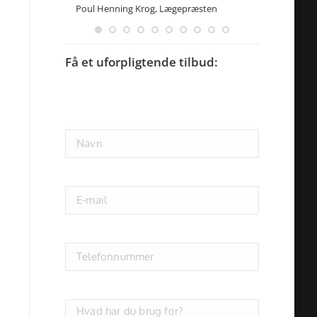
Poul Henning Krog, Lægepræsten
udtryk. Vi b
af et konstan
opgaven fra H
Få et uforpligtende tilbud:
Lasse To