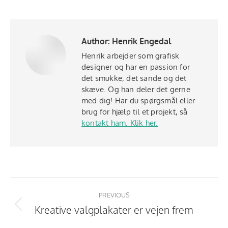
Author:
Henrik Engedal
Henrik arbejder som grafisk
designer og har en passion for
det smukke, det sande og det
skæve. Og han deler det gerne
med dig! Har du spørgsmål eller
brug for hjælp til et projekt, så
kontakt ham. Klik her.
Post
navigation
PREVIOUS
Kreative valgplakater er vejen frem
Previous
post: