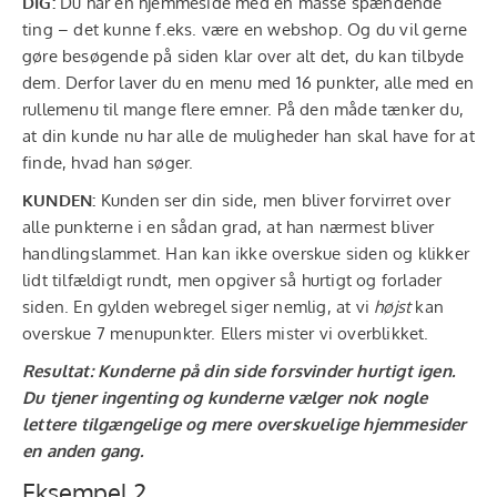
DIG:
Du har en hjemmeside med en masse spændende
ting – det kunne f.eks. være en webshop. Og du vil gerne
gøre besøgende på siden klar over alt det, du kan tilbyde
dem. Derfor laver du en menu med 16 punkter, alle med en
rullemenu til mange flere emner. På den måde tænker du,
at din kunde nu har alle de muligheder han skal have for at
finde, hvad han søger.
KUNDEN:
Kunden ser din side, men bliver forvirret over
alle punkterne i en sådan grad, at han nærmest bliver
handlingslammet. Han kan ikke overskue siden og klikker
lidt tilfældigt rundt, men opgiver så hurtigt og forlader
siden. En gylden webregel siger nemlig, at vi
højst
kan
overskue 7 menupunkter. Ellers mister vi overblikket.
Resultat: Kunderne på din side forsvinder hurtigt igen.
Du tjener ingenting og kunderne vælger nok nogle
lettere tilgængelige og mere overskuelige hjemmesider
en anden gang.
Eksempel 2