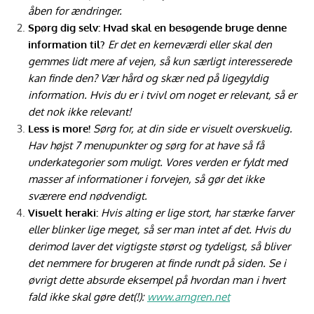
åben for ændringer.
Spørg dig selv: Hvad skal en besøgende bruge denne
information til?
Er det en kerneværdi eller skal den
gemmes lidt mere af vejen, så kun særligt interesserede
kan finde den? Vær hård og skær ned på ligegyldig
information. Hvis du er i tvivl om noget er relevant, så er
det nok ikke relevant!
Less is more!
Sørg for, at din side er visuelt overskuelig.
Hav højst 7 menupunkter og sørg for at have så få
underkategorier som muligt. Vores verden er fyldt med
masser af informationer i forvejen, så gør det ikke
sværere end nødvendigt.
Visuelt heraki:
Hvis alting er lige stort, har stærke farver
eller blinker lige meget, så ser man intet af det. Hvis du
derimod laver det vigtigste størst og tydeligst, så bliver
det nemmere for brugeren at finde rundt på siden. Se i
øvrigt dette absurde eksempel på hvordan man i hvert
fald ikke skal gøre det(!):
www.arngren.net