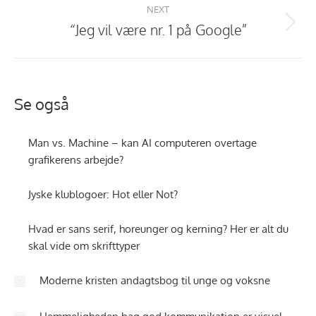
NEXT
“Jeg vil være nr. 1 på Google”
Next
post:
Se også
Man vs. Machine – kan AI computeren overtage
grafikerens arbejde?
Jyske klublogoer: Hot eller Not?
Hvad er sans serif, horeunger og kerning? Her er alt du
skal vide om skrifttyper
Moderne kristen andagtsbog til unge og voksne