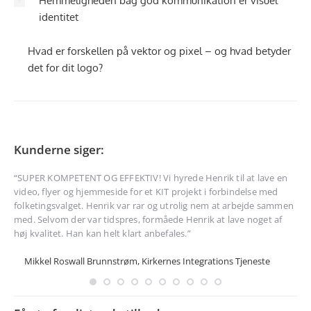
Hemmeligheden bag god kommunikation er visuel
identitet
Hvad er forskellen på vektor og pixel – og hvad betyder
det for dit logo?
Kunderne siger:
“
SUPER KOMPETENT OG EFFEKTIV! Vi hyrede Henrik til at lave en
“Je
video, flyer og hjemmeside for et KIT projekt i forbindelse med
hje
eget
folketingsvalget. Henrik var rar og utrolig nem at arbejde sammen
med
med. Selvom der var tidspres, formåede Henrik at lave noget af
fai
høj kvalitet. Han kan helt klart anbefales.”
set
Mikkel Roswall Brunnstrøm, Kirkernes Integrations Tjeneste