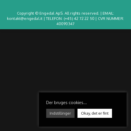
Copyright © Engedal ApS. All rights reserved. | EMAIL:
kontakt@engedal.it | TELEFON:
(+45) 42 72 22 50
| CVR NUMMER:
40090347
Der bruges cookies...
Indstillinger
Okay, det er fint