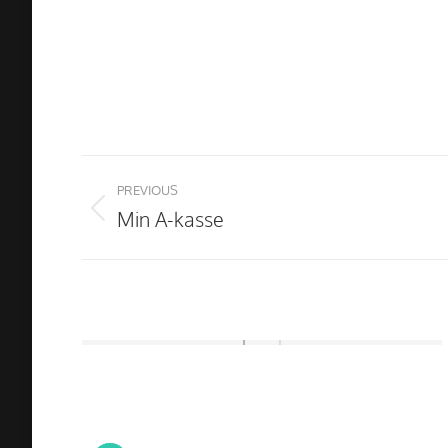
Project
navigation
PREVIOUS
Min A-kasse
Previous
project: