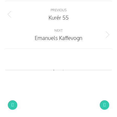
Project
navigation
PREVIOUS
Kurér 55
Previous
project:
NEXT
Emanuels Kaffevogn
Next
project: