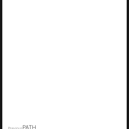
Previous
PATH
Previous