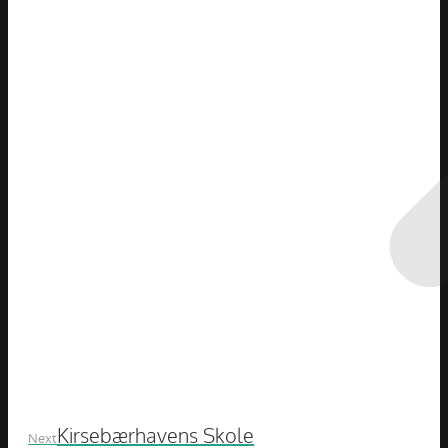
Next
Kirsebærhavens Skole
Next