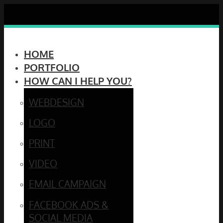
Skip
to
content
HOME
PORTFOLIO
HOW CAN I HELP YOU?
WEBDESIGN
LOGO
PRINT
VIDEO
EMAIL CAMPAIGN
FACEBOOK ADS &
SOCIAL MEDIA