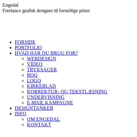
Skip
Engedal
to
Freelance grafisk designer til fornuftige priser
content
FORSIDE
PORTFOLIO
HVAD HAR DU BRUG FOR?
WEBDESIGN
VIDEO
TRYKSAGER
BOG
LOGO
KIRKEBLAD
KORREKTUR- OG TEKSTLÆSNING
UNDERVISNING
E-MAIL KAMPAGNE
DESIGNTANKER
INFO
OM ENGEDAL
KONTAKT