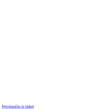
Previous
Previous
Du er elsket