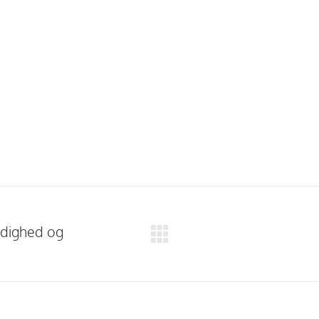
dighed og
Next
project: