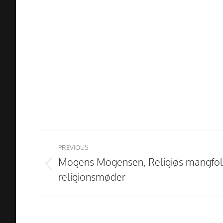
Project
navigation
PREVIOUS
Mogens Mogensen, Religiøs mangfol
Previous
religionsmøder
project: