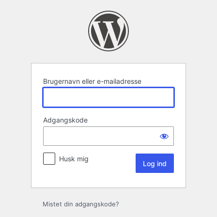
Log
ind
Brugernavn eller e-mailadresse
Adgangskode
Husk mig
Mistet din adgangskode?